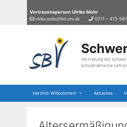
Zum
Inhalt
Vertrauensperson Ulrike Mohr
springen
0211 – 475 58
ulrike.mohr@brd.nrw.de
Schwer
Vertretung der schwer
schulpraktische Lehre
Herzlich Willkommen!
Aktuelles
I
Altersermäßigun