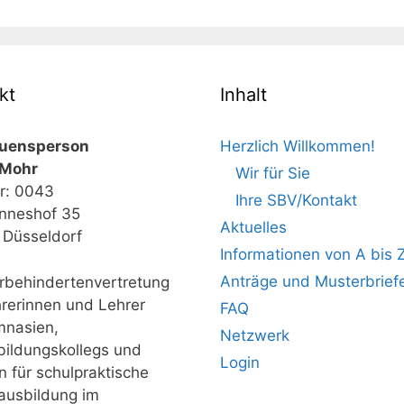
kt
Inhalt
auensperson
Herzlich Willkommen!
 Mohr
Wir für Sie
r: 0043
Ihre SBV/Kontakt
nneshof 35
Aktuelles
Düsseldorf
Informationen von A bis 
Anträge und Musterbrief
behindertenvertretung
hrerinnen und Lehrer
FAQ
mnasien,
Netzwerk
bildungskollegs und
Login
n für schulpraktische
ausbildung im