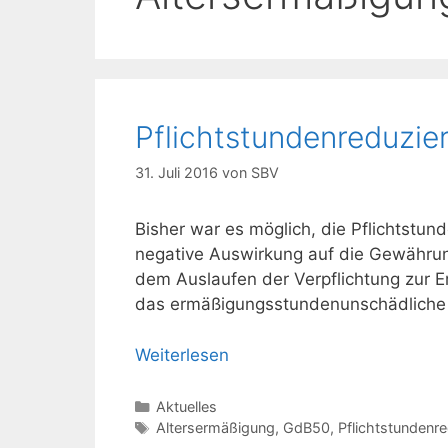
Pflichtstundenreduzie
31. Juli 2016
von
SBV
Bisher war es möglich, die Pflichtstu
negative Auswirkung auf die Gewährun
dem Auslaufen der Verpflichtung zur 
das ermäßigungsstundenunschädliche M
Weiterlesen
Kategorien
Aktuelles
Schlagwörter
Altersermäßigung
,
GdB50
,
Pflichtstundenr