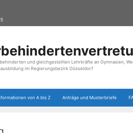
75
behindertenvertret
behinderten und gleichgestellten Lehrkräfte an Gymnasien, Wei
rausbildung im Regierungsbezirk Düsseldorf
nformationen von A bis Z
Anträge und Musterbriefe
F
g