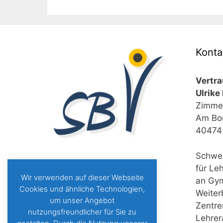
Konta
Vertr
Ulrike
Zimme
Am Bo
40474 
Schwer
für Le
Wir verwenden auf dieser Webseite
an Gy
Cookies und ähnliche Technologien,
Weiter
um unser Angebot
Zentre
nutzungsfreundlicher für Sie zu
Lehrer