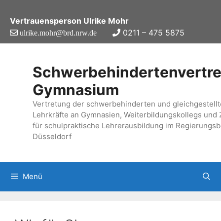
Zum
Inhalt
Vertrauensperson Ulrike Mohr
springen
0211 – 475 5875
ulrike.mohr@brd.nrw.de
Schwerbehindertenvertr
Gymnasium
Vertretung der schwerbehinderten und gleichgestell
Lehrkräfte an Gymnasien, Weiterbildungskollegs und 
für schulpraktische Lehrerausbildung im Regierungsb
Düsseldorf
Menü