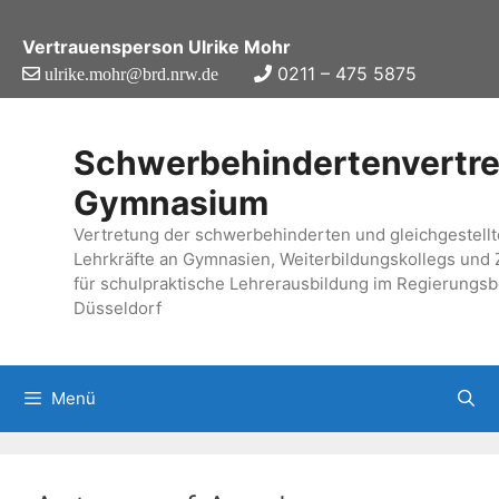
Zum
Inhalt
Vertrauensperson Ulrike Mohr
springen
0211 – 475 5875
ulrike.mohr@brd.nrw.de
Schwerbehindertenvertr
Gymnasium
Vertretung der schwerbehinderten und gleichgestell
Lehrkräfte an Gymnasien, Weiterbildungskollegs und 
für schulpraktische Lehrerausbildung im Regierungsb
Düsseldorf
Menü