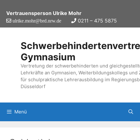
Zum
Inhalt
Vertrauensperson Ulrike Mohr
springen
0211 – 475 5875
ulrike.mohr@brd.nrw.de
Schwerbehindertenvertr
Gymnasium
Vertretung der schwerbehinderten und gleichgestell
Lehrkräfte an Gymnasien, Weiterbildungskollegs und 
für schulpraktische Lehrerausbildung im Regierungsb
Düsseldorf
Menü